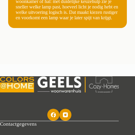
woonkamer of hal: met duidelijke keuzehulp zie je
sneller welke lamp past, hoeveel licht je nodig hebt en
welke uitvoering logisch is. Dat maakt kiezen rustiger
en voorkomt een lamp waar je later spijt van krijgt.
Contactgegevens