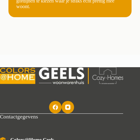
gordijnen te kiezen waar je straks echt prettig mee
woont.
Contactgegevens
Colors@Home Geels