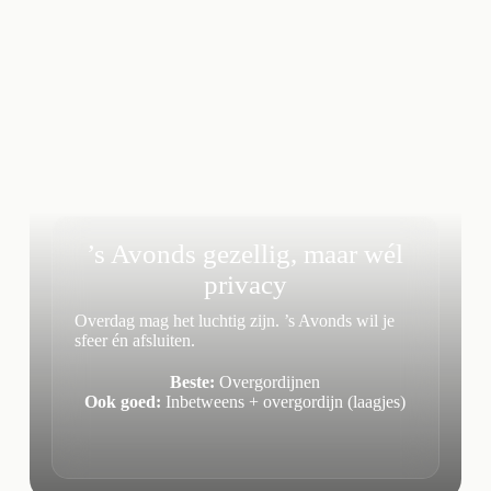
’s Avonds gezellig, maar wél
privacy
Overdag mag het luchtig zijn. ’s Avonds wil je
sfeer én afsluiten.
Beste:
Overgordijnen
Ook goed:
Inbetweens + overgordijn (laagjes)