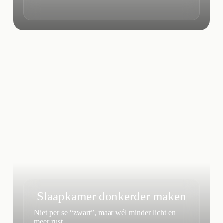
Slaapkamer donkerder maken
Niet per se “zwart”, maar wél minder licht en
meer rust.