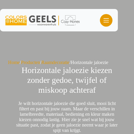
Ga
naar
de
inhoud
Home
/
Producten
/
Raamdecoratie
/
Horizontale jaloezie
Horizontale jaloezie kiezen
zonder gedoe, twijfel of
miskoop achteraf
Je wilt horizontale jaloezie die goed sluit, mooi licht
filtert en past bij jouw raam. Maar de verschillen in
lamelbreedte, materiaal, bediening en kleur maken
kiezen onnodig lastig. Hier zie je snel wat bij jouw
situatie past, zodat je geen jaloezie neemt waar je later
spijt van krijgt.