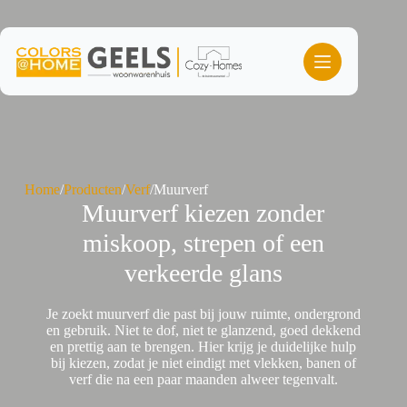
Ga
naar
de
inhoud
Home
/
Producten
/
Verf
/
Muurverf
Muurverf kiezen zonder
miskoop, strepen of een
verkeerde glans
Je zoekt muurverf die past bij jouw ruimte, ondergrond
en gebruik. Niet te dof, niet te glanzend, goed dekkend
en prettig aan te brengen. Hier krijg je duidelijke hulp
bij kiezen, zodat je niet eindigt met vlekken, banen of
verf die na een paar maanden alweer tegenvalt.