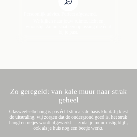
Persoonlijk advies. Perfect afgestemd.
We kijken naar jouw ruimte, licht en
woonstijl. Zo ontstaat een oplossing die écht
bij je past.
Zo geregeld: van kale muur naar strak
geheel
Glasweefselbehang is pas écht slim als de basis klopt. Jij kiest
de uitstraling, wij zorgen dat de ondergrond goed is, het strak
hangt en netjes wordt afgewerkt — zodat je muur rustig blijft,
ook als je huis nog een beetje werkt.