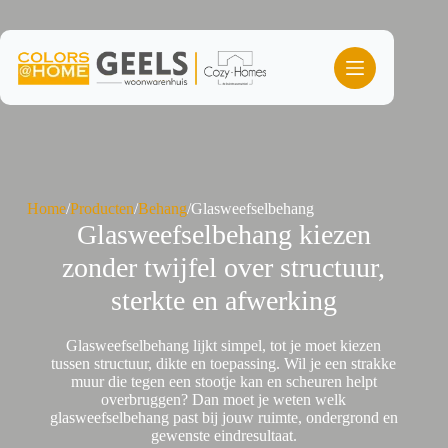
Ga
naar
de
inhoud
Home
/
Producten
/
Behang
/
Glasweefselbehang
Glasweefselbehang kiezen
zonder twijfel over structuur,
sterkte en afwerking
Glasweefselbehang lijkt simpel, tot je moet kiezen
tussen structuur, dikte en toepassing. Wil je een strakke
muur die tegen een stootje kan en scheuren helpt
overbruggen? Dan moet je weten welk
glasweefselbehang past bij jouw ruimte, ondergrond en
gewenste eindresultaat.