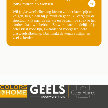
jouw muren en wensen
Wil je glasweefselbehang kiezen zonder later spijt te
krijgen, begin dan bij je muur en gebruik. Vergelijk de
structuur, kijk naar de sterkte en bepaal hoe strak je het
eindresultaat wilt hebben. Zo wordt snel duidelijk of je
beter kiest voor fijn, zwaarder of voorgeschilderd
glasweefselbehang. Dat maakt de keuze rustiger en
veel zekerder.